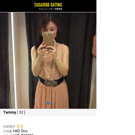
Tammy
( 32 )
香港
洽談城市:
HKD $no
月包養: